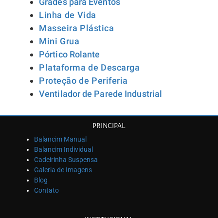
Grades para Eventos
Lin
ha de Vida
Masseira Plástica
Mini Grua
Pórtico Rolante
Plataforma de Descarga
Proteção de Periferia
Ventilador de Parede Industrial
PRINCIPAL
Balancim Manual
Balancim Individual
Cadeirinha Suspensa
Galeria de Imagens
Blog
Contato